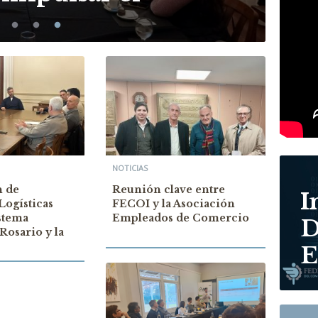
NOTICIAS
n de
Reunión clave entre
I
Logísticas
FECOI y la Asociación
istema
Empleados de Comercio
D
 Rosario y la
E