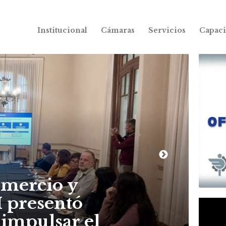
Institucional
Cámaras
Servicios
Capaci
NOTIC
omercio y
Av
I presentó
de
impulsar el