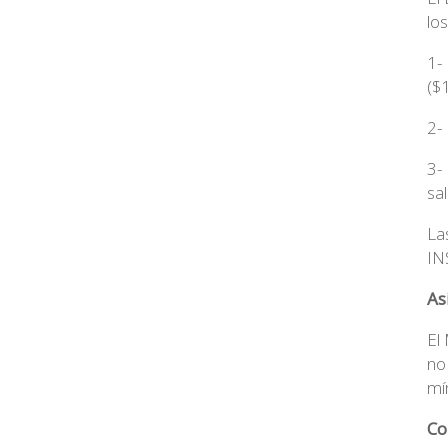
lo
1-
($
2-
3-
sa
La
IN
As
El
no
mí
Co