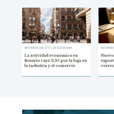
INFORMES DEL DTO. DE ECONOMÍA
INFORMES
La actividad económica en
Nuevo
Rosario cayó 2,9% por la baja en
export
la industria y el comercio
corre