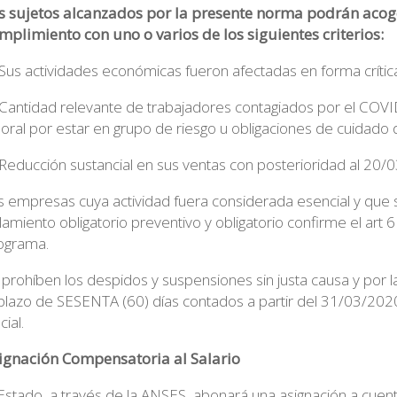
s sujetos alcanzados por la presente norma podrán acoge
mplimiento con uno o varios de los siguientes criterios:
 Sus actividades económicas fueron afectadas en forma crític
 Cantidad relevante de trabajadores contagiados por el COVID
boral por estar en grupo de riesgo u obligaciones de cuidado d
 Reducción sustancial en sus ventas con posterioridad al 20
s empresas cuya actividad fuera considerada esencial y que
ilamiento obligatorio preventivo y obligatorio confirme el ar
ograma.
 prohíben los despidos y suspensiones sin justa causa y por l
 plazo de SESENTA (60) días contados a partir del 31/03/202
cial.
ignación Compensatoria al Salario
 Estado, a través de la ANSES, abonará una asignación a cue