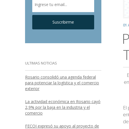
Suscribirme
01 
P
ULTIMAS NOTICIAS
E
Rosario consolidó una agenda federal
em
para potenciar la logística y el comercio
exterior
La actividad económica en Rosario cayó
El
2,9% por la baja en la industria y el
comercio
en
de
FECOI expresó su apoyo al proyecto de