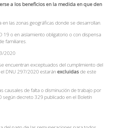
rse a los beneficios en la medida en que den
a en las zonas geográficas donde se desarrollan.
 19 o en aislamiento obligatorio o con dispensa
e familiares.
/03/2020
 se encuentran exceptuados del cumplimiento del
t 6 el DNU 297/2020 estarán
excluidas
de este
as causales de falta o disminución de trabajo por
0 según decreto 329 publicado en el Boletín
nta del pago de las remuneraciones para todos