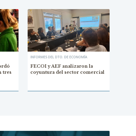
INFORMES DEL DTO. DE ECONOMÍA
cordó
FECOI y AEF analizaron la
 tres
coyuntura del sector comercial