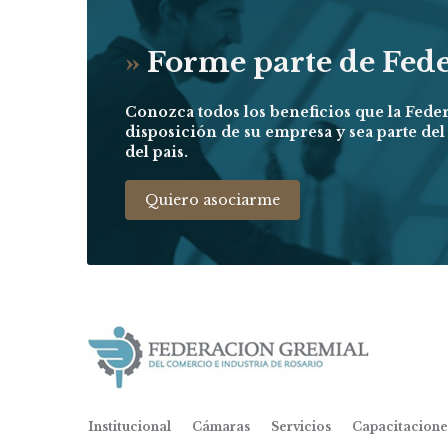
»
Forme parte de Fed
Conozca todos los beneficios que la Fede
disposición de su empresa y sea parte de
del pais.
Quiero asociarme
Institucional
Cámaras
Servicios
Capacitacione