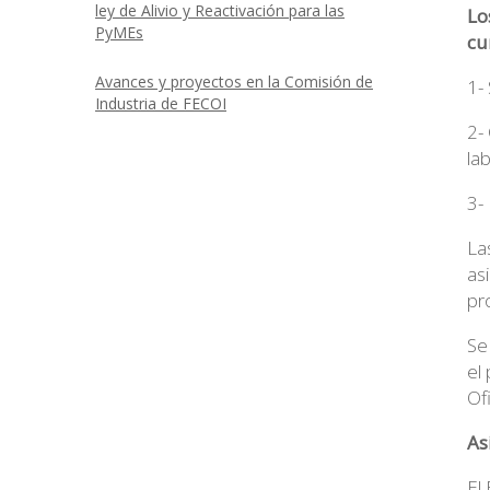
ley de Alivio y Reactivación para las
Lo
PyMEs
cu
Avances y proyectos en la Comisión de
1-
Industria de FECOI
2-
la
3-
La
as
pr
Se
el
Ofi
As
El