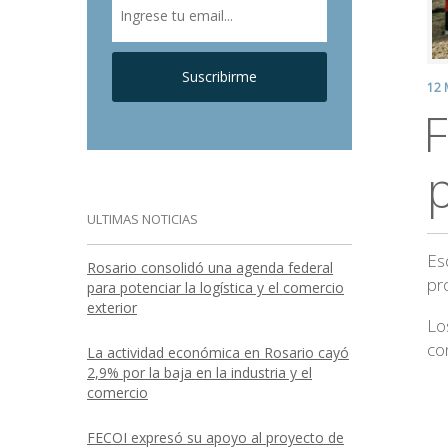
Suscribirme
12 
F
ULTIMAS NOTICIAS
Es
Rosario consolidó una agenda federal
pr
para potenciar la logística y el comercio
exterior
Lo
con
La actividad económica en Rosario cayó
2,9% por la baja en la industria y el
comercio
FECOI expresó su apoyo al proyecto de