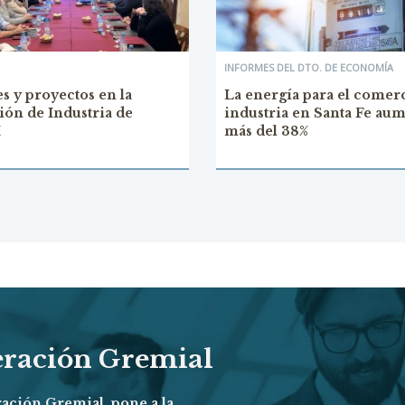
INFORMES DEL DTO. DE ECONOMÍA
s y proyectos en la
La energía para el comerc
ón de Industria de
industria en Santa Fe au
I
más del 38%
eración Gremial
ración Gremial, pone a la