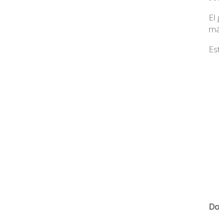
El
má
Es
Do