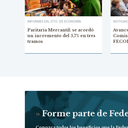
INFORMES DEL DTO. DE ECONOMÍA
NOTICIAS
Paritaria Mercantil: se acordó
Avance
un incremento del 5,7% en tres
Comisi
tramos
FECO
»
Forme parte de Fed
Conozca todos los beneficios que la Fede