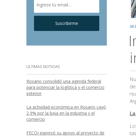
Suscribirme
08 
I
ULTIMAS NOTICIAS
Nu
Rosario consolidó una agenda federal
de
para potenciar la logística y el comercio
re
exterior
Ar
La actividad económica en Rosario cayó
La
2,9% por la baja en la industria y el
comercio
Lo
ta
FECOI expresó su apoyo al proyecto de