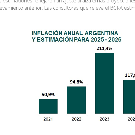
s estimaciones reflejaron un ajuste al alza en las proyeccion
levamiento anterior. Las consultoras que releva el BCRA esti