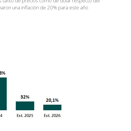
es tanto de precios como de dólar respecto del
maron una inflación de 20% para este año