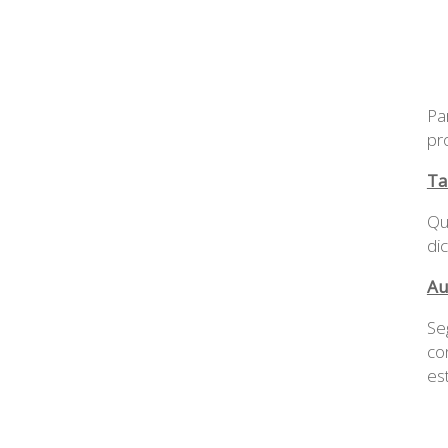
Pa
pr
Ta
Qu
di
Au
Se
co
es