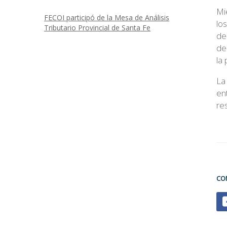
Mi
FECOI participó de la Mesa de Análisis
lo
Tributario Provincial de Santa Fe
de
de
la
La
en
res
.
CO