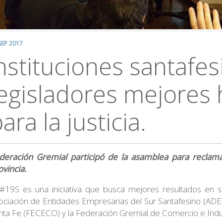
SEP 2017
nstituciones santafes
legisladores mejores
ara la justicia.
deración Gremial participó de la asamblea para reclama
ovincia.
 #19S es una iniciativa que busca mejores resultados en se
ociación de Entidades Empresarias del Sur Santafesino (AD
nta Fe (FECECO) y la Federación Gremial de Comercio e Indus