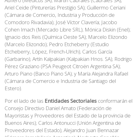
Aufiero (Medicus SA); Martín Cabrales (Cabrales SA);
Ariel Ceide (Pinturerías Prestigio SA); Guillermo Ceriani
(Cámara de Comercio, Industria y Producción de
Comodoro Rivadavia); José Víctor Clavería; Jacobo
Cohen Imach (Mercado Libre SRL); Mónica Diskin (Enel);
Ignacio dos Reis (Química Oeste SA); Marcelo Elizondo
(Marcelo Elizondo); Pedro Etcheberry (Estudio
Etcheberry, López, French-Ulrich); Carlos García
(Garbarino); Artín Kalpakian (Kalpakian Hnos. SA); Rodrigo
Pérez Graziano (PSA Peugeot Citroën Argentina SA);
Arturo Piano (Banco Piano SA); y María Alejandra Rafael
(Cámara de Comercio e Industria de Santiago del
Estero).
Por el lado de las
Entidades Sectoriales
conformarán el
Consejo Directivo Daniel Amato (Federación de
Mayoristas y Proveedores del Estado de la provincia de
Buenos Aires); Carlos Antonucci (Unión Argentina de
Proveedores del Estado); Alejandro Juan Bennazar