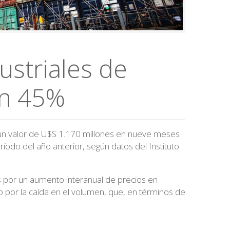
ustriales de
on 45%
n un valor de U$S 1.170 millones en nueve meses
odo del año anterior, según datos del Instituto
 por un aumento interanual de precios en
por la caída en el volumen, que, en términos de