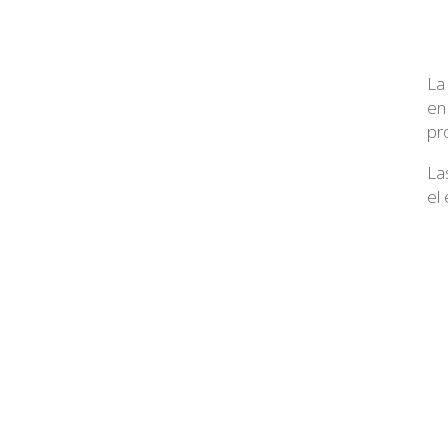
La
en
pr
La
el