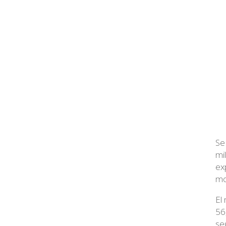
Se
mi
ex
mo
El
56
se