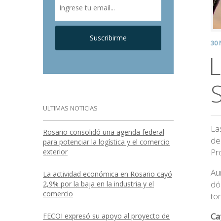
Suscribirme
30 
L
ULTIMAS NOTICIAS
La
Rosario consolidó una agenda federal
de
para potenciar la logística y el comercio
Pr
exterior
Au
La actividad económica en Rosario cayó
dó
2,9% por la baja en la industria y el
comercio
to
Ca
FECOI expresó su apoyo al proyecto de