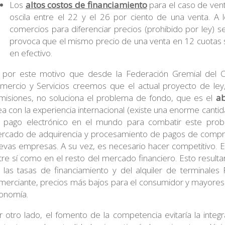
Los
altos costos de financiamiento
para el caso de vent
oscila entre el 22 y el 26 por ciento de una venta. A 
comercios para diferenciar precios (prohibido por ley) se
provoca que el mismo precio de una venta en 12 cuotas 
en efectivo.
 por este motivo que desde la Federación Gremial del C
mercio y Servicios creemos que el actual proyecto de ley
misiones, no soluciona el problema de fondo, que es el
ab
nea con la experiencia internacional (existe una enorme cant
 pago electrónico en el mundo para combatir este probl
rcado de adquirencia y procesamiento de pagos de compra
evas empresas. A su vez, es necesario hacer competitivo. 
tre sí como en el resto del mercado financiero. Esto resulta
 las tasas de financiamiento y del alquiler de terminales
merciante, precios más bajos para el consumidor y mayores c
onomía.
r otro lado, el fomento de la competencia evitaría la integ