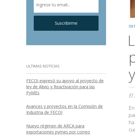
Suscribirme
09 
L
ULTIMAS NOTICIAS
FECOI expresó su apoyo al proyecto de
ley de Alivio y Reactivación para las
PyMEs
El
Avances y proyectos en la Comisión de
En
Industria de FECOI
pa
ha
Nuevo régimen de ARCA para
cu
exportaciones pymes por correo