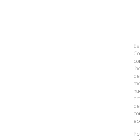
Es
Co
co
lí
de
me
nu
en
de
co
ec
Po