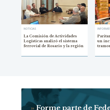
NOTICIAS
INFORMES
La Comisión de Actividades
Parita
Logísticas analizó el sistema
un inc
ferrovial de Rosario y la región
tramo
»
Forme parte de Fed