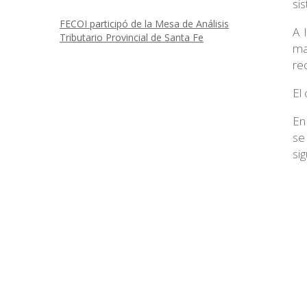
si
FECOI participó de la Mesa de Análisis
A 
Tributario Provincial de Santa Fe
ma
re
El
En
se
sig