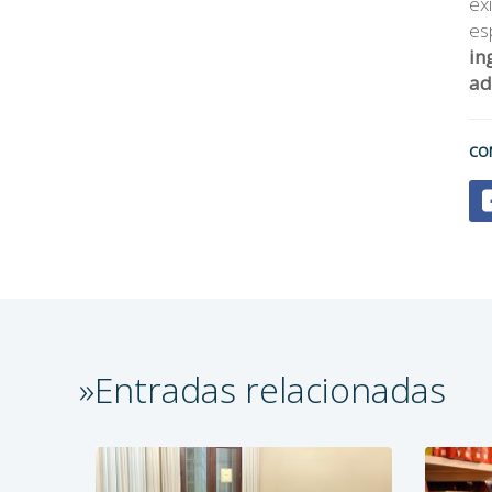
ex
es
in
ad
CO
»Entradas relacionadas