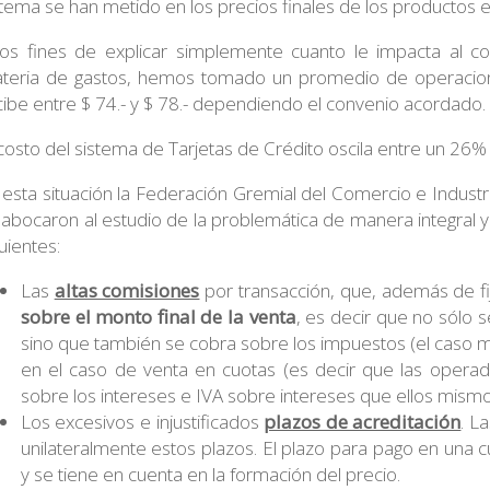
stema se han metido en los precios finales de los productos ec
los fines de explicar simplemente cuanto le impacta al c
teria de gastos, hemos tomado un promedio de operacione
cibe entre $ 74.- y $ 78.- dependiendo el convenio acordado.
 costo del sistema de Tarjetas de Crédito oscila entre un 26
 esta situación la Federación Gremial del Comercio e Industr
 abocaron al estudio de la problemática de manera integral y
uientes:
Las
altas comisiones
por transacción, que, además de fij
sobre el monto final de la venta
, es decir que no sólo se
sino que también se cobra sobre los impuestos (el caso má
en el caso de venta en cuotas (es decir que las operad
sobre los intereses e IVA sobre intereses que ellos mismo
Los excesivos e injustificados
plazos de acreditación
. L
unilateralmente estos plazos. El plazo para pago en una c
y se tiene en cuenta en la formación del precio.