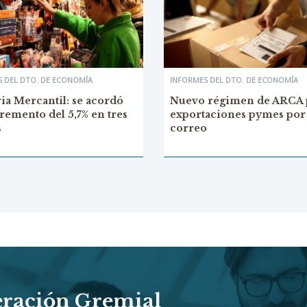
 DEL DTO. DE ECONOMÍA
INFORMES DEL DTO. DE ECONOMÍA
ria Mercantil: se acordó
Nuevo régimen de ARCA 
remento del 5,7% en tres
exportaciones pymes por
s
correo
eración Gremial