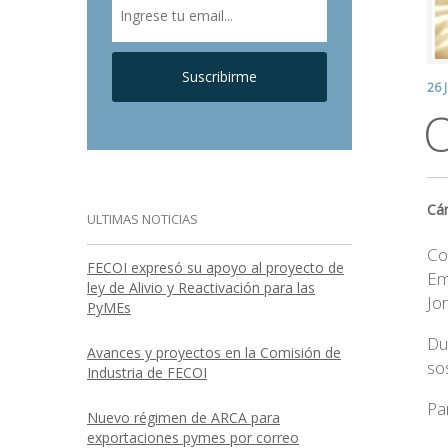
Suscribirme
26 
O
Cám
ULTIMAS NOTICIAS
Co
FECOI expresó su apoyo al proyecto de
Em
ley de Alivio y Reactivación para las
Jo
PyMEs
Du
Avances y proyectos en la Comisión de
so
Industria de FECOI
Pa
Nuevo régimen de ARCA para
.
exportaciones pymes por correo