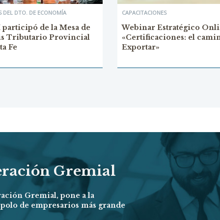
 DEL DTO. DE ECONOMÍA
CAPACITACIONES
participó de la Mesa de
Webinar Estratégico Onli
is Tributario Provincial
«Certificaciones: el cami
ta Fe
Exportar»
eración Gremial
ración Gremial, pone a la
l polo de empresarios más grande