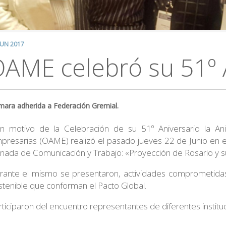
JUN 2017
AME celebró su 51º A
ara adherida a Federación Gremial.
n motivo de la Celebración de su 51º Aniversario la Ani
presarias (OAME) realizó el pasado jueves 22 de Junio en el 
rnada de Comunicación y Trabajo: «Proyección de Rosario y su
rante el mismo se presentaron, actividades comprometidas 
stenible que conforman el Pacto Global.
rticiparon del encuentro representantes de diferentes institu