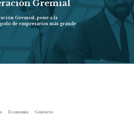
eración Gremial
ración Gremial, pone a la
l polo de empresarios más grande
s
Economía
Contacto