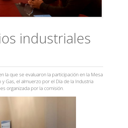
os industriales
n la que se evaluaron la participación en la Mesa
 Gas, el almuerzo por el Día de la Industria
es organizada por la comisión.