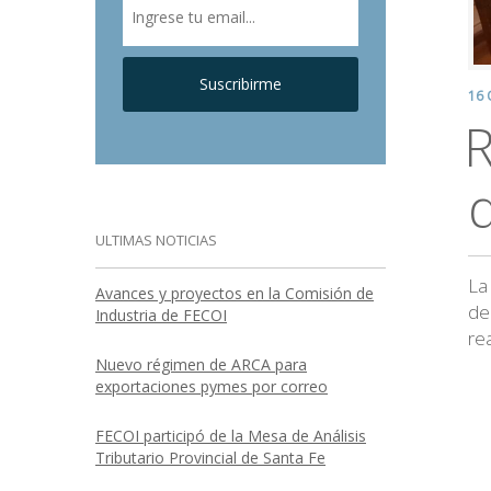
Suscribirme
16 
R
ULTIMAS NOTICIAS
La
Avances y proyectos en la Comisión de
de
Industria de FECOI
re
Nuevo régimen de ARCA para
exportaciones pymes por correo
FECOI participó de la Mesa de Análisis
Tributario Provincial de Santa Fe