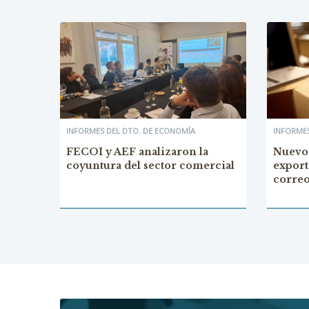
INFORMES DEL DTO. DE ECONOMÍA
INFORMES
FECOI y AEF analizaron la
Nuevo
coyuntura del sector comercial
export
corre