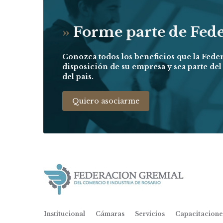
»
Forme parte de Fed
Conozca todos los beneficios que la Fede
disposición de su empresa y sea parte de
del pais.
Quiero asociarme
Institucional
Cámaras
Servicios
Capacitacione