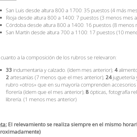
San Luis desde altura 800 a 1700: 35 puestos (4 más mes 
Rioja desde altura 800 a 1400: 7 puestos (3 menos mes a
Córdoba desde altura 800 a 1400: 16 puestos (8 menos m
San Martín desde altura 700 a 1100: 17 puestos (10 meno
 cuanto a la composición de los rubros se relevaron:
33
indumentaria y calzado. (ídem mes anterior);
4
aliment
2
artesanías (7 menos que el mes anterior);
24
juguetería 
rubro «otros» que en su mayoría comprenden accesorios p
florería (ídem que el mes anterior);
8
ópticas, fotografía r
librería. (1 menos mes anterior)
ta:
El relevamiento se realiza siempre en el mismo horari
roximadamente)