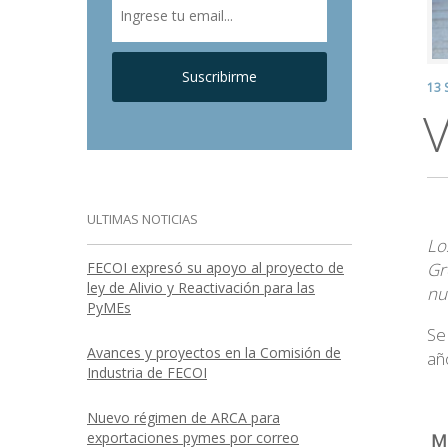
Suscribirme
13 
V
ULTIMAS NOTICIAS
Lo
FECOI expresó su apoyo al proyecto de
Gr
ley de Alivio y Reactivación para las
nu
PyMEs
Se
Avances y proyectos en la Comisión de
añ
Industria de FECOI
Nuevo régimen de ARCA para
exportaciones pymes por correo
M